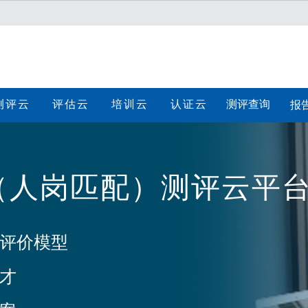
测评云
评估云
培训云
认证云
测评查询
报
（人岗匹配）测评云平
评价模型
才